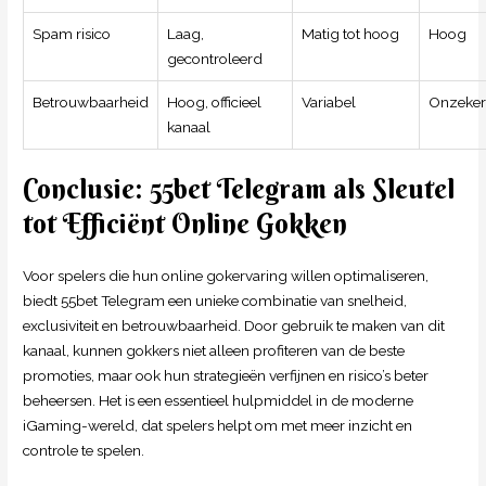
Spam risico
Laag,
Matig tot hoog
Hoog
gecontroleerd
Betrouwbaarheid
Hoog, officieel
Variabel
Onzeke
kanaal
Conclusie: 55bet Telegram als Sleutel
tot Efficiënt Online Gokken
Voor spelers die hun online gokervaring willen optimaliseren,
biedt 55bet Telegram een unieke combinatie van snelheid,
exclusiviteit en betrouwbaarheid. Door gebruik te maken van dit
kanaal, kunnen gokkers niet alleen profiteren van de beste
promoties, maar ook hun strategieën verfijnen en risico’s beter
beheersen. Het is een essentieel hulpmiddel in de moderne
iGaming-wereld, dat spelers helpt om met meer inzicht en
controle te spelen.