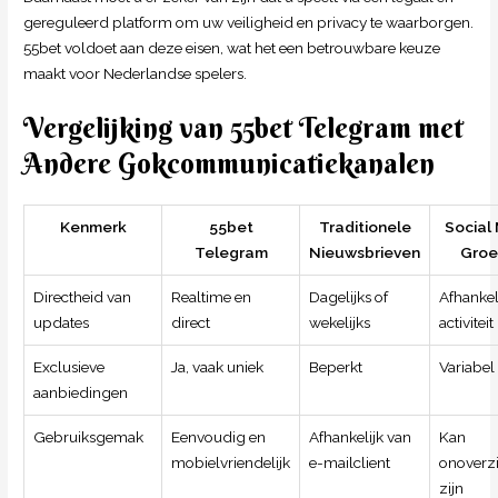
gereguleerd platform om uw veiligheid en privacy te waarborgen.
55bet voldoet aan deze eisen, wat het een betrouwbare keuze
maakt voor Nederlandse spelers.
Vergelijking van 55bet Telegram met
Andere Gokcommunicatiekanalen
Kenmerk
55bet
Traditionele
Social
Telegram
Nieuwsbrieven
Groe
Directheid van
Realtime en
Dagelijks of
Afhankel
updates
direct
wekelijks
activiteit
Exclusieve
Ja, vaak uniek
Beperkt
Variabel
aanbiedingen
Gebruiksgemak
Eenvoudig en
Afhankelijk van
Kan
mobielvriendelijk
e-mailclient
onoverzi
zijn