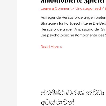
ambitionierte Spieler
bieten
einen
Leave a Comment
/
Uncategorized
/ 
chicken
Aufregende Herausforderungen bieten e
road
Strategien für Fortgeschrittene Die 
bonus
Herausforderungen Anpassung der Stra
für
Die psychologische Komponente des Sp
ambitionierte
Spieler
Read More »
und
schnelle
Reflexe
ප්රතිෂ්ඨාවරණ
ප්රතිෂ්ඨාවරණ ක්රීඩා
ක්රීඩා
අවස්ථාවන්
සහ