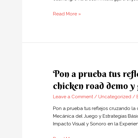
svijetu
casina
Read More »
s
Thorfortune
Pon
Pon a prueba tus refl
a
chicken road demo y g
prueba
tus
Leave a Comment
/
Uncategorized
/ 
reflejos
Pon a prueba tus reflejos cruzando la 
cruzando
Mecánica del Juego y Estrategias Bási
la
Impacto Visual y Sonoro en la Experie
carretera
con