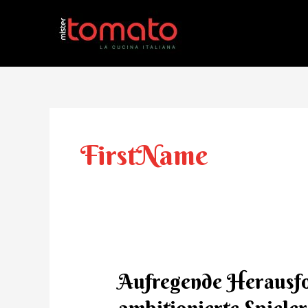
Skip
to
content
Posts
pagination
FirstName
Aufregende
Aufregende Herausfor
Herausforderungen