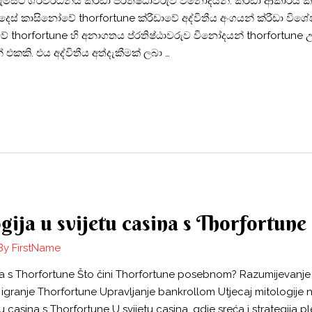
මස්ථ ශ්රීවර්ධනීය ක්රීඩා ප්රතිෂ්ඨාවරුව විනෝදයන්: ක්රීඩා ආකාරය ක්
පදෙස් කාසිනෝවේ thorfortune ක්රීඩාවේ අද්විතීය අංගයන් ක්රීඩා විශ
 thorfortune හි අනාගතය ප්රතිෂ්ඨාවරුව විනෝදයන් thorfortune උර
 එකකි. එය අද්විතීය අත්දැකීමක් ලබා …
ogija u svijetu casina s Thorfortune
By
FirstName
sina s Thorfortune Što čini Thorfortune posebnom? Razumijevanje
za igranje Thorfortune Upravljanje bankrollom Utjecaj mitologij
etu casina s Thorfortune U svijetu casina, gdje sreća i strategija 