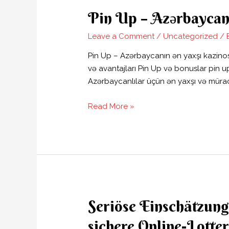
Pin
Pin Up – Azərbaycanı
Up
Leave a Comment
/
Uncategorized
/ 
–
Azərbaycanın
Pin Up – Azərbaycanın ən yaxşı kazino
ən
və avantajları Pin Up və bonuslar pin u
yaxşı
Azərbaycanlılar üçün ən yaxşı və müraci
kazinosu
|
Read More »
Rəsmi
sayt
Seriöse
Seriöse Einschätzung
Einschätzung
sichere Online-Lotter
Lottohelden