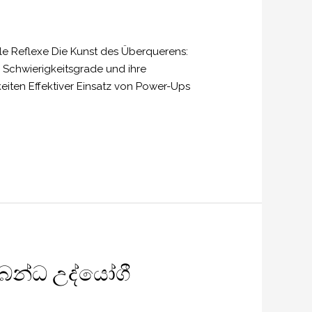
le Reflexe Die Kunst des Überquerens:
Schwierigkeitsgrade und ihre
iten Effektiver Einsatz von Power-Ups
්බන්ධ උද්යෝගී