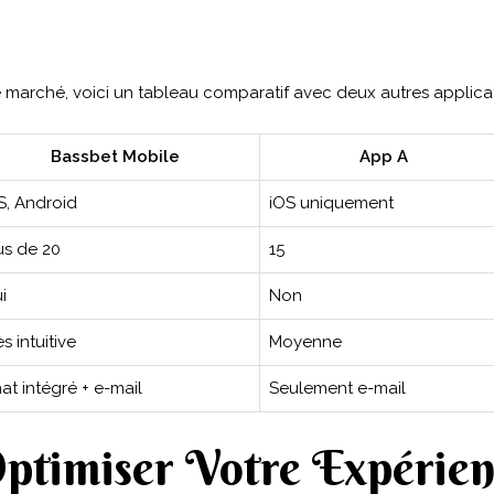
e marché, voici un tableau comparatif avec deux autres applicat
Bassbet Mobile
App A
S, Android
iOS uniquement
us de 20
15
i
Non
ès intuitive
Moyenne
at intégré + e-mail
Seulement e-mail
Optimiser Votre Expérien