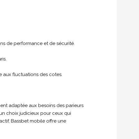
ons de performance et de sécurité.
ris.
e aux fluctuations des cotes.
ment adaptée aux besoins des parieurs
 un choix judicieux pour ceux qui
éactif, Bassbet mobile offre une