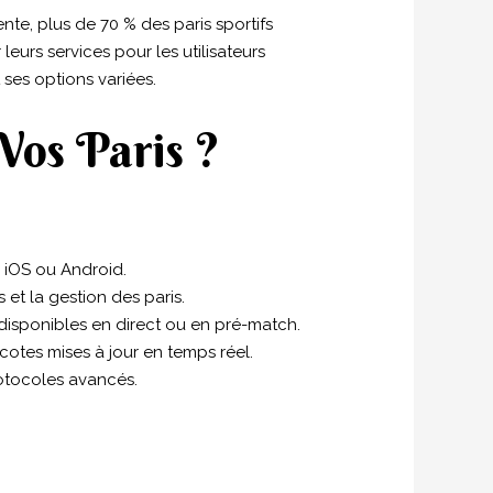
te, plus de 70 % des paris sportifs
eurs services pour les utilisateurs
ses options variées.
Vos Paris ?
s iOS ou Android.
 et la gestion des paris.
t disponibles en direct ou en pré-match.
cotes mises à jour en temps réel.
otocoles avancés.