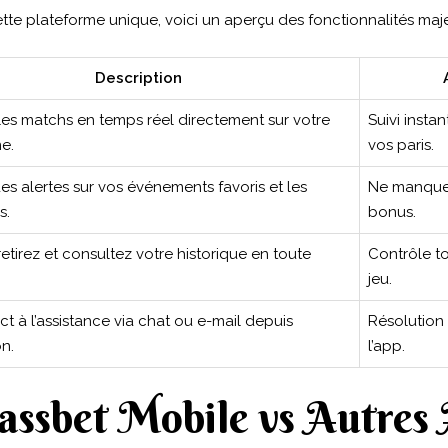
e plateforme unique, voici un aperçu des fonctionnalités maje
Description
les matchs en temps réel directement sur votre
Suivi insta
e.
vos paris.
s alertes sur vos événements favoris et les
Ne manquez
s.
bonus.
etirez et consultez votre historique en toute
Contrôle to
jeu.
ct à l’assistance via chat ou e-mail depuis
Résolution
on.
l’app.
assbet Mobile vs Autres 