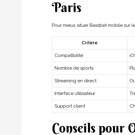
Paris
Pour mieux situer Bassbet mobile sur l
Critère
Compatibilité
iO
Nombre de sports
Pl
Streaming en direct
Ou
Interface utilisateur
Tr
Support client
Ch
Conseils pour 