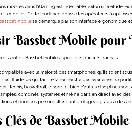
s mobiles dans l’iGaming est indéniable. Selon une étude récen
ils mobiles. Cette tendance pousse les opérateurs à optimiser l
bassbet mobile
se démarque par son interface ergonomique et 
ir Bassbet Mobile pour 
croissant de Bassbet mobile auprès des parieurs français :
 compatible avec la majorité des smartphones, qu’ils soient sou
n est fluide, ce qui facilite la recherche des événements sportifs
all, tennis, basketball, e-sport et bien d’autres disciplines son
 simples, combinés, systèmes et même paris en direct avec des 
ctions et données personnelles sont protégées grâce à des pr
s Clés de Bassbet Mobile