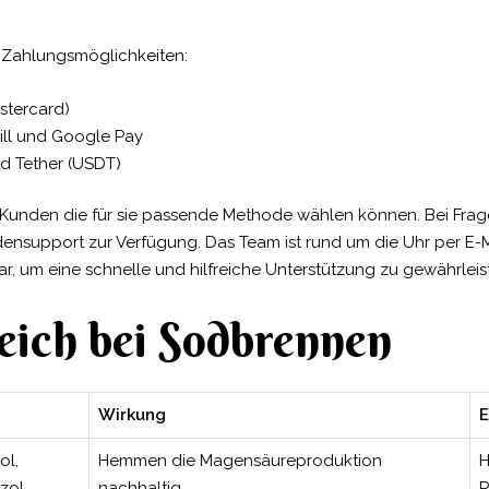
en Zahlungsmöglichkeiten:
astercard)
rill und Google Pay
d Tether (USDT)
ass Kunden die für sie passende Methode wählen können. Bei Fra
nsupport zur Verfügung. Das Team ist rund um die Uhr per E-M
r, um eine schnelle und hilfreiche Unterstützung zu gewährleis
eich bei Sodbrennen
Wirkung
E
ol,
Hemmen die Magensäureproduktion
H
zol
nachhaltig.
R