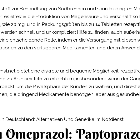
Wirkstoff zur Behandlung von Sodbrennen und säurebedingten 
es effektiv die Produktion von Magensäure und verschafft so L
wie 20 mg, und in Packungsgrößen bis zu 14 Tabletten rezeptfre
werden schnell und unkompliziert Hilfe zu finden, auch außerh
 eine entscheidende Rolle, indem er die Versorgung mit diese
formationen zu den verfügbaren Medikamenten und deren Anwen
t.net bietet eine diskrete und bequeme Möglichkeit, rezeptfr
ang zu Arzneimitteln zu erleichtern, insbesondere wenn der Ga
erpackt, um die Privatsphäre der Kunden zu wahren, und direkt 
rsonen, die dringend Medikamente benötigen, aber aus gesundhe
u Omeprazol: Pantoprazo