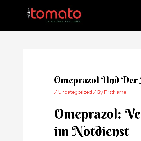
Skip
to
content
Post
navigation
Omeprazol Und Der 
/
Uncategorized
/ By
FirstName
Omeprazol: Ver
im Notdienst