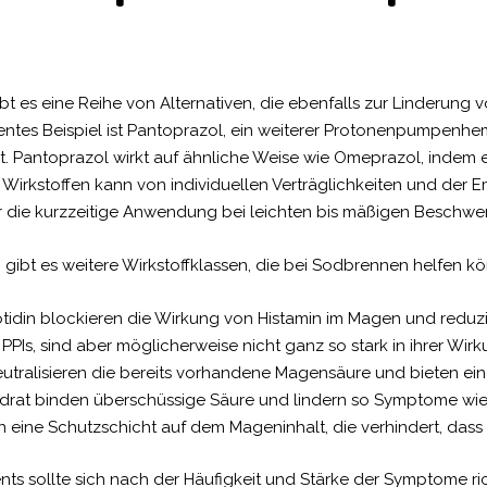
bt es eine Reihe von Alternativen, die ebenfalls zur Linderu
ntes Beispiel ist Pantoprazol, ein weiterer Protonenpumpenhe
eht. Pantoprazol wirkt auf ähnliche Weise wie Omeprazol, indem
irkstoffen kann von individuellen Verträglichkeiten und der 
 die kurzzeitige Anwendung bei leichten bis mäßigen Beschw
t es weitere Wirkstoffklassen, die bei Sodbrennen helfen kö
tidin blockieren die Wirkung von Histamin im Magen und reduzi
 PPIs, sind aber möglicherweise nicht ganz so stark in ihrer Wirk
ralisieren die bereits vorhandene Magensäure und bieten eine 
ldrat binden überschüssige Säure und lindern so Symptome wie
 eine Schutzschicht auf dem Mageninhalt, die verhindert, dass S
 sollte sich nach der Häufigkeit und Stärke der Symptome ric