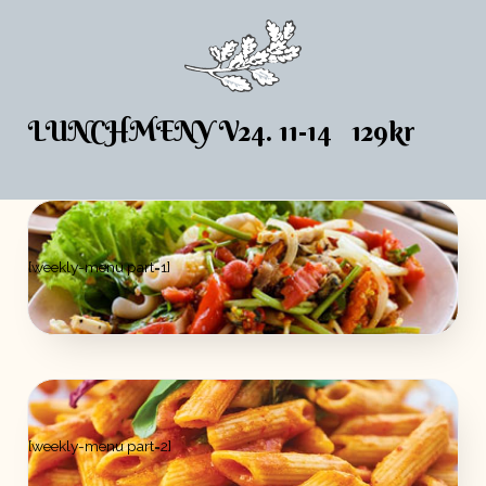
LUNCHMENY V24. 11-14 129kr
[weekly-menu part=1]
[weekly-menu part=2]