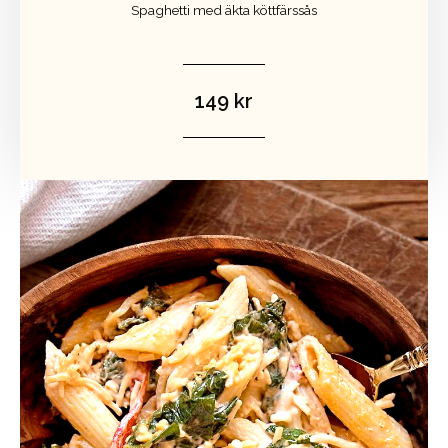
Spaghetti med äkta köttfärssås
149 kr