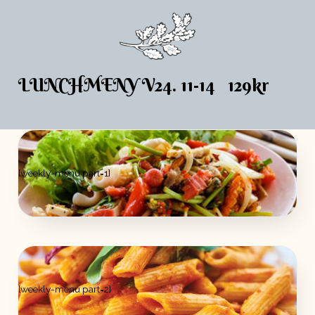
LUNCHMENY V24. 11-14 129kr
[weekly-menu part=1]
[weekly-menu part=2]