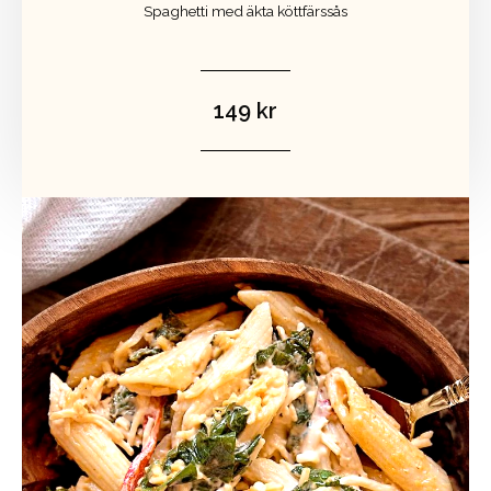
Spaghetti med äkta köttfärssås
149 kr