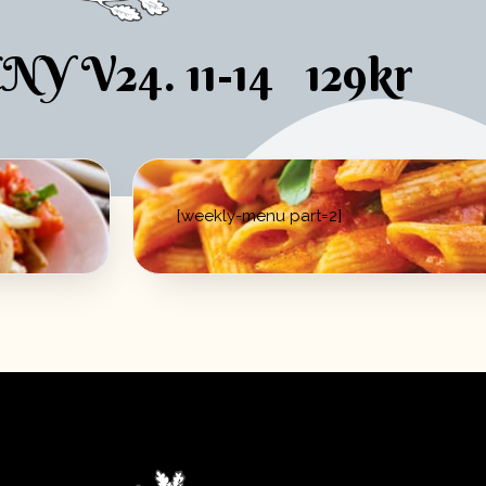
V24. 11-14 129kr
[weekly-menu part=2]