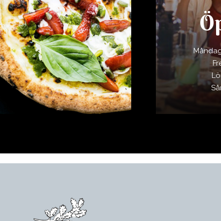
Öp
Måndag -
Fr
L
S