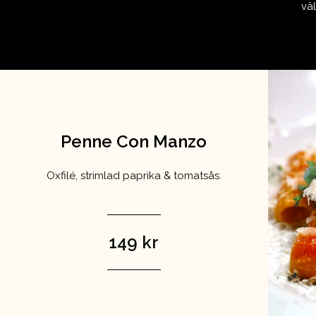
vä
https:
https:
b954_2
Penne Con Manzo
Oxfilé, strimlad paprika & tomatsås.
149 kr