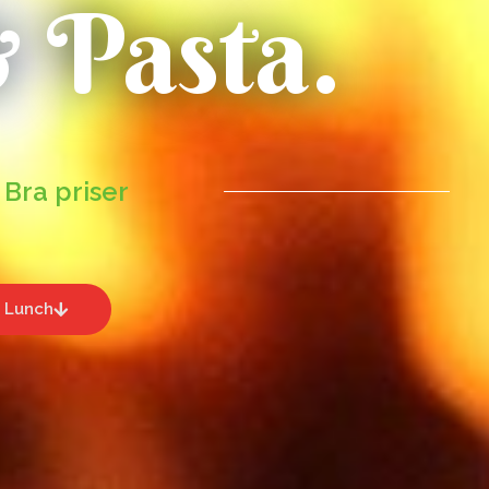
& Pasta.
 Bra priser
 Lunch