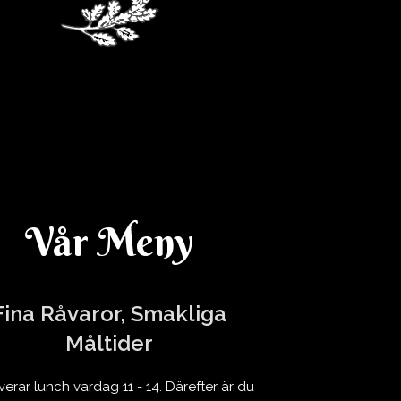
agens Lunch V.
14
Vår Meny
Fina Råvaror, Smakliga
Måltider
rverar lunch vardag 11 - 14. Därefter är du