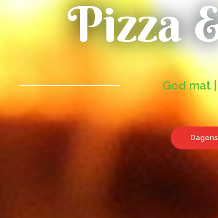
Pizza 
God mat |
Dagens