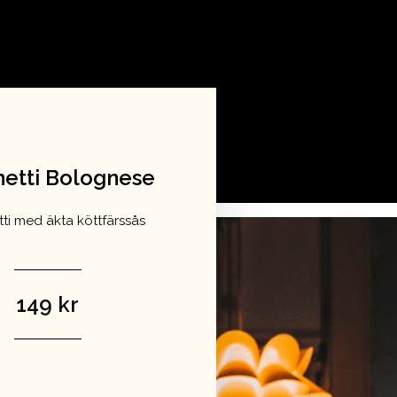
etti Bolognese
ti med äkta köttfärssås
149 kr