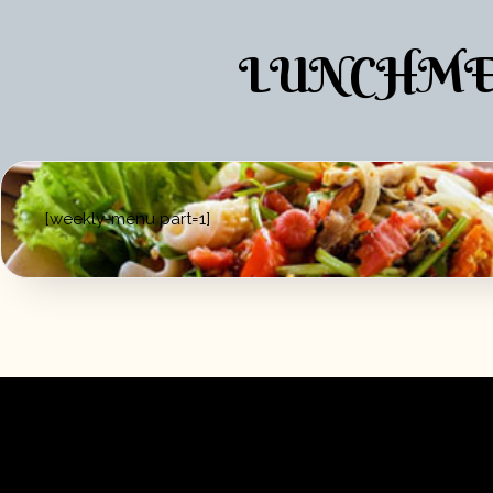
LUNCHMENY 
[weekly-menu part=1]