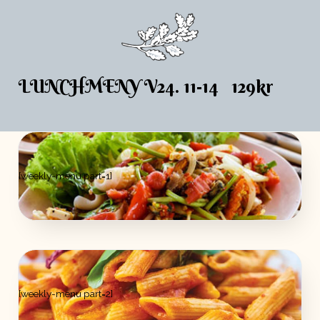
LUNCHMENY V24. 11-14 129kr
[weekly-menu part=1]
[weekly-menu part=2]