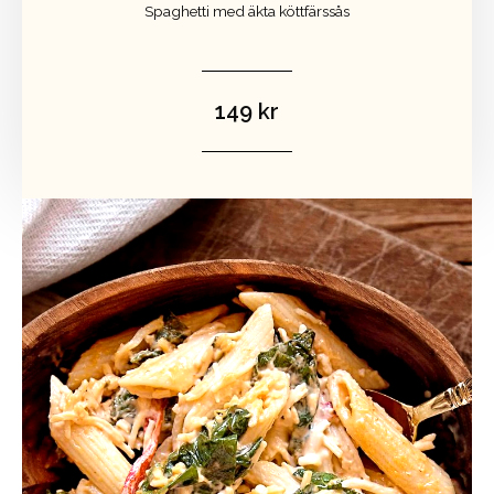
Spaghetti med äkta köttfärssås
149 kr