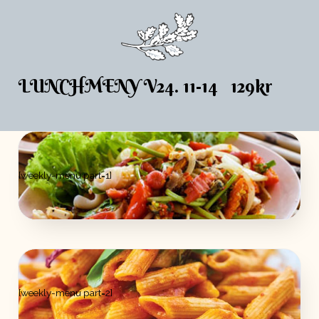
LUNCHMENY V24. 11-14 129kr
[weekly-menu part=1]
[weekly-menu part=2]