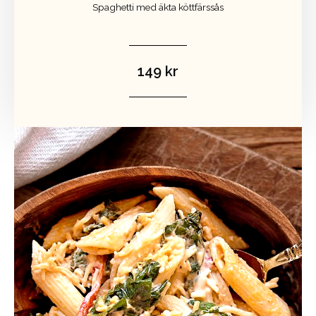
Spaghetti med äkta köttfärssås
149 kr