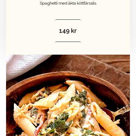
Spaghetti med äkta köttfärssås
149 kr