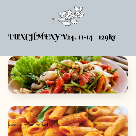
LUNCHMENY V24. 11-14 129kr
[weekly-menu part=1]
[weekly-menu part=2]